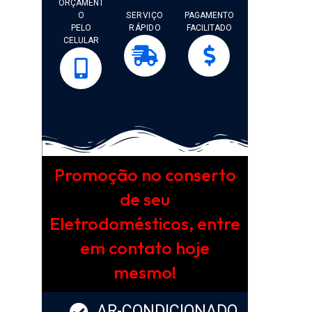
ORÇAMENT
O
SERVIÇO
PAGAMENTO
PELO
RÁPIDO
FACILITADO
CELULAR
Promoção no conserto
de seu
Eletrodomésticos, entre
em contato hoje
mesmo!
AR-CONDICIONADO