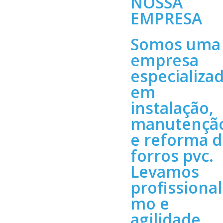
NOSSA
EMPRESA
Somos uma
empresa
especializa
em
instalação,
manutençã
e reforma 
forros pvc.
Levamos
profissional
mo e
agilidade,