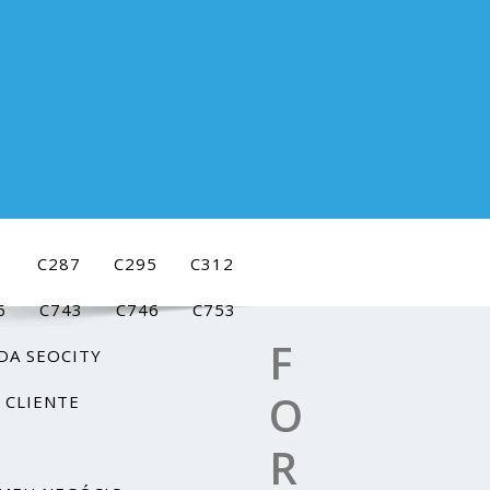
1
C287
C295
C312
6
C743
C746
C753
F
DA SEOCITY
O
 CLIENTE
R