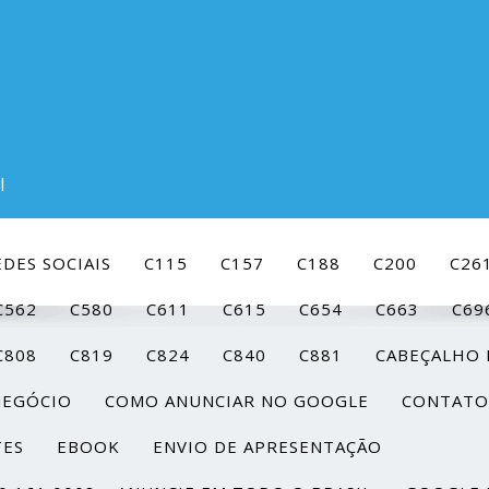
l
DES SOCIAIS
C115
C157
C188
C200
C26
C562
C580
C611
C615
C654
C663
C69
C808
C819
C824
C840
C881
CABEÇALHO 
NEGÓCIO
COMO ANUNCIAR NO GOOGLE
CONTATO
TES
EBOOK
ENVIO DE APRESENTAÇÃO