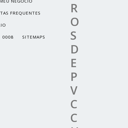
MEU NEGÓCIO
R
TAS FREQUENTES
O
IO
S
1 0008
SITEMAPS
D
E
P
V
C
C