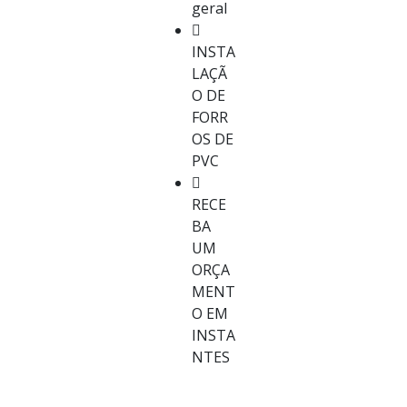
geral
INSTA
LAÇÃ
O DE
FORR
OS DE
PVC
RECE
BA
UM
ORÇA
MENT
O EM
INSTA
NTES