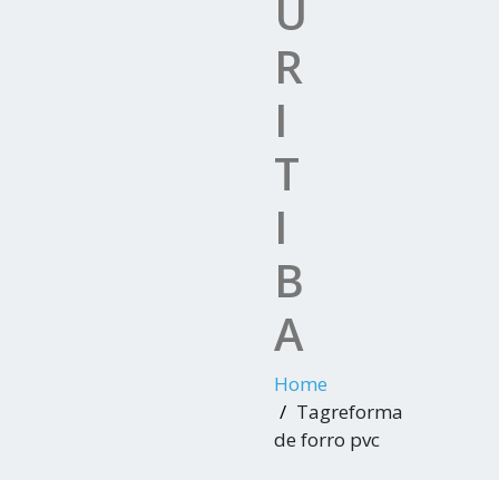
U
R
I
T
I
B
A
Home
Tagreforma
de forro pvc