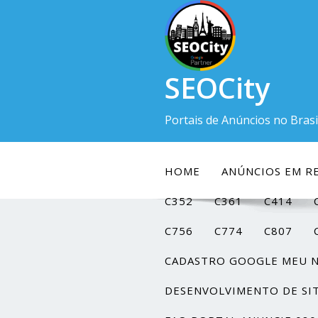
SEOCity
Portais de Anúncios no Brasi
HOME
ANÚNCIOS EM RE
C352
C361
C414
C756
C774
C807
CADASTRO GOOGLE MEU 
DESENVOLVIMENTO DE SI