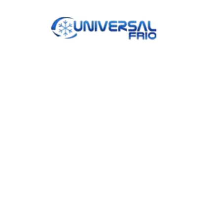
Manutenç
ão e
Limpeza
de