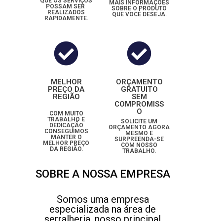
QUE OS SERVIÇOS
MAIS INFORMAÇÕES
POSSAM SER
SOBRE O PRODUTO
REALIZADOS
QUE VOCÊ DESEJA.
RAPIDAMENTE.
MELHOR
ORÇAMENTO
PREÇO DA
GRATUITO
REGIÃO
SEM
COMPROMISS
O
COM MUITO
TRABALHO E
SOLICITE UM
DEDICAÇÃO
ORÇAMENTO AGORA
CONSEGUIMOS
MESMO E
MANTER O
SURPREENDA-SE
MELHOR PREÇO
COM NOSSO
DA REGIÃO.
TRABALHO.
SOBRE A NOSSA EMPRESA
Somos uma empresa
especializada na área de
serralheria, nosso principal