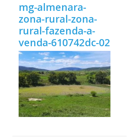
mg-almenara-
zona-rural-zona-
rural-fazenda-a-
venda-610742dc-02