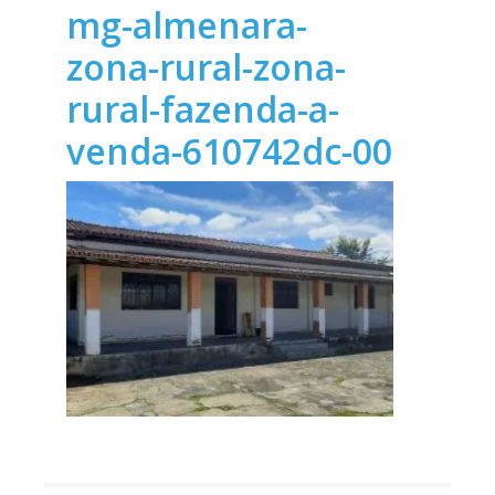
mg-almenara-
zona-rural-zona-
rural-fazenda-a-
venda-610742dc-00