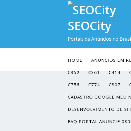
SEOCity
Portais de Anúncios no Brasi
HOME
ANÚNCIOS EM RE
C352
C361
C414
C756
C774
C807
CADASTRO GOOGLE MEU 
DESENVOLVIMENTO DE SI
FAQ PORTAL ANUNCIE 080