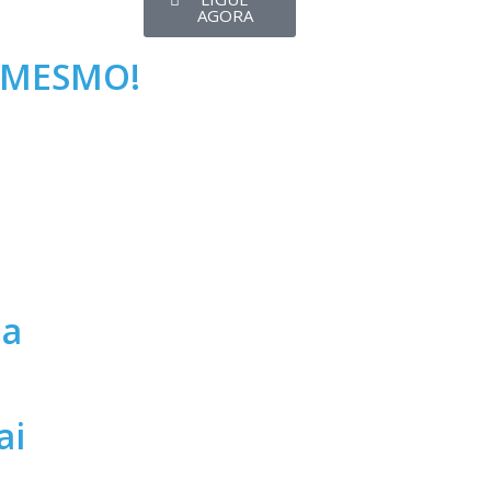
AGORA
 MESMO!
da
ai