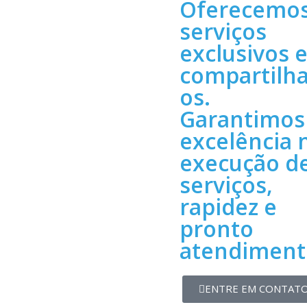
Oferecemo
serviços
exclusivos 
compartilh
os.
Garantimos
excelência 
execução d
serviços,
rapidez e
pronto
atendiment
ENTRE EM CONTAT