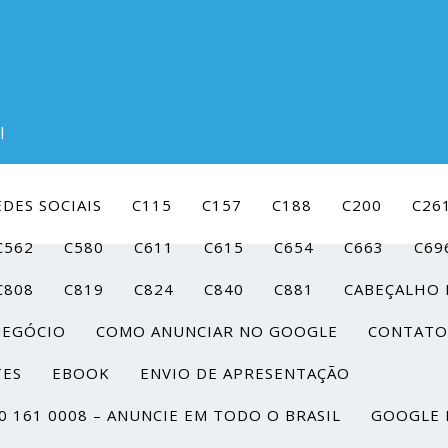
l
DES SOCIAIS
C115
C157
C188
C200
C26
C562
C580
C611
C615
C654
C663
C69
C808
C819
C824
C840
C881
CABEÇALHO 
NEGÓCIO
COMO ANUNCIAR NO GOOGLE
CONTATO
TES
EBOOK
ENVIO DE APRESENTAÇÃO
0 161 0008 – ANUNCIE EM TODO O BRASIL
GOOGLE 