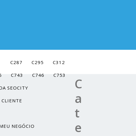
1
C287
C295
C312
6
C743
C746
C753
C
DA SEOCITY
a
 CLIENTE
t
e
MEU NEGÓCIO