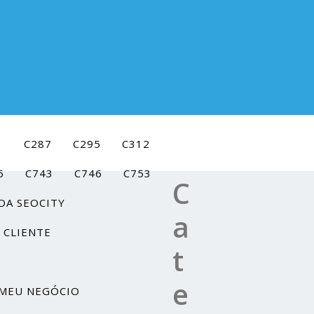
1
C287
C295
C312
6
C743
C746
C753
C
DA SEOCITY
a
 CLIENTE
t
e
MEU NEGÓCIO