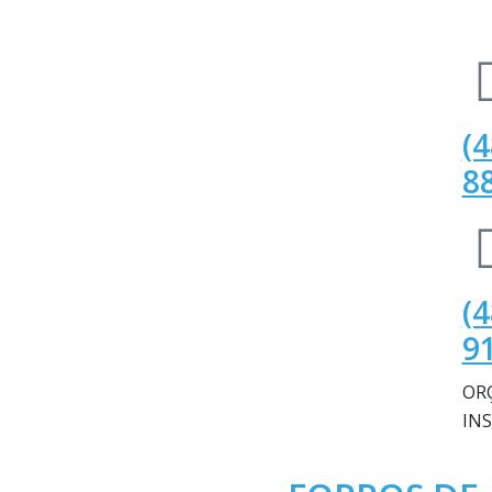
(4
8
(4
9
OR
IN