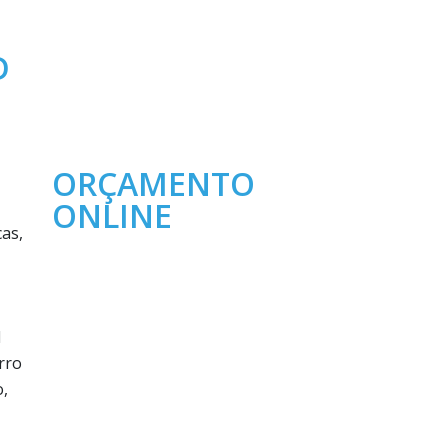
D
ORÇAMENTO
ONLINE
as,
l
rro
o,