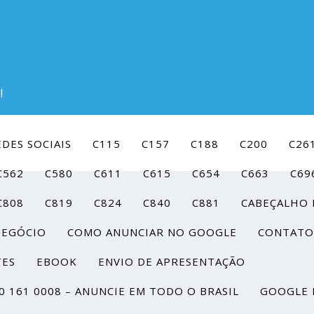
l
DES SOCIAIS
C115
C157
C188
C200
C26
C562
C580
C611
C615
C654
C663
C69
C808
C819
C824
C840
C881
CABEÇALHO 
NEGÓCIO
COMO ANUNCIAR NO GOOGLE
CONTATO
TES
EBOOK
ENVIO DE APRESENTAÇÃO
0 161 0008 – ANUNCIE EM TODO O BRASIL
GOOGLE 