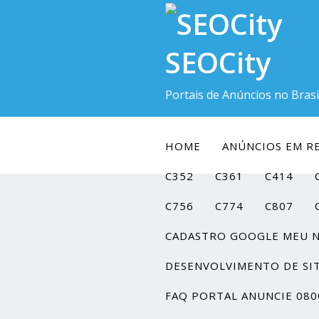
SEOCity
Portais de Anúncios no Brasi
HOME
ANÚNCIOS EM RE
C352
C361
C414
C756
C774
C807
CADASTRO GOOGLE MEU 
DESENVOLVIMENTO DE SI
FAQ PORTAL ANUNCIE 080