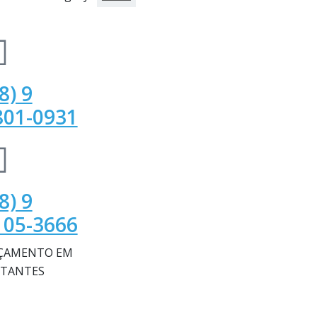
8) 9
801-0931
8) 9
105-3666
ÇAMENTO EM
STANTES