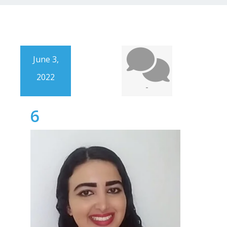
June 3,
2022
-
6