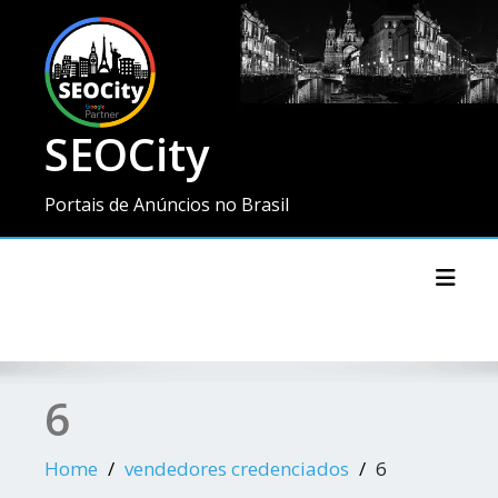
SEOCity
Portais de Anúncios no Brasil
Toggl
6
Home
vendedores credenciados
6