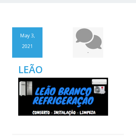
May 3,
2021
-
LEÃO