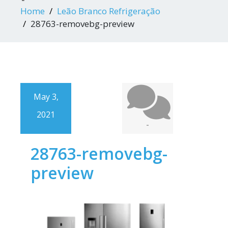
Home
Leão Branco Refrigeração
28763-removebg-preview
May 3,
2021
-
28763-removebg-
preview