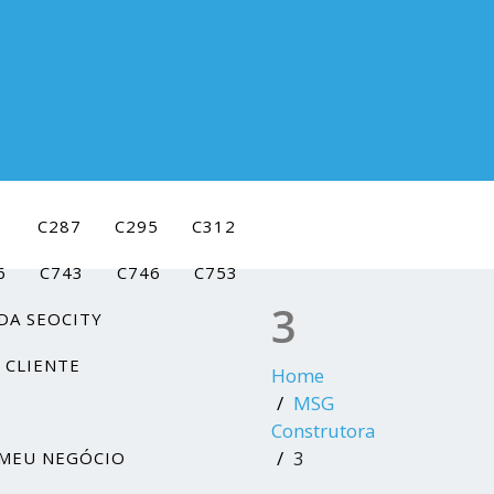
1
C287
C295
C312
6
C743
C746
C753
3
DA SEOCITY
 CLIENTE
Home
MSG
Construtora
3
MEU NEGÓCIO