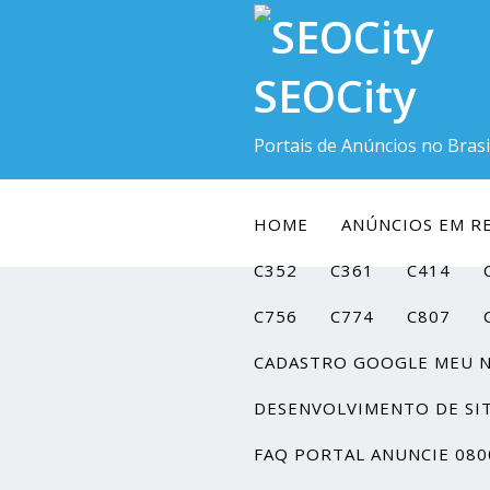
SEOCity
Portais de Anúncios no Brasi
HOME
ANÚNCIOS EM RE
C352
C361
C414
C756
C774
C807
CADASTRO GOOGLE MEU 
DESENVOLVIMENTO DE SI
FAQ PORTAL ANUNCIE 080