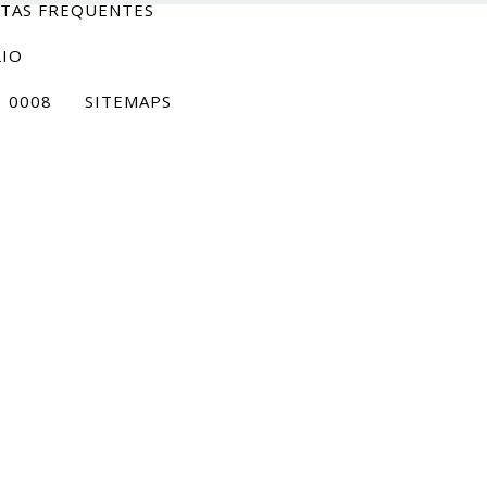
TAS FREQUENTES
IO
3
1 0008
SITEMAPS
May 10,
2021
-