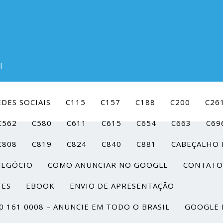
l
DES SOCIAIS
C115
C157
C188
C200
C26
C562
C580
C611
C615
C654
C663
C69
C808
C819
C824
C840
C881
CABEÇALHO 
NEGÓCIO
COMO ANUNCIAR NO GOOGLE
CONTATO
TES
EBOOK
ENVIO DE APRESENTAÇÃO
0 161 0008 – ANUNCIE EM TODO O BRASIL
GOOGLE 