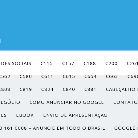
l
DES SOCIAIS
C115
C157
C188
C200
C26
C562
C580
C611
C615
C654
C663
C69
C808
C819
C824
C840
C881
CABEÇALHO 
NEGÓCIO
COMO ANUNCIAR NO GOOGLE
CONTATO
TES
EBOOK
ENVIO DE APRESENTAÇÃO
0 161 0008 – ANUNCIE EM TODO O BRASIL
GOOGLE 