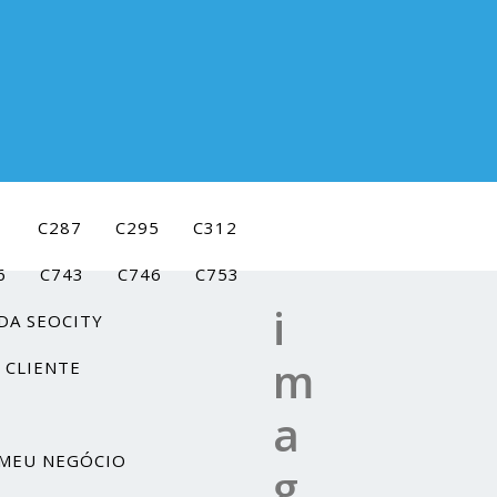
1
C287
C295
C312
6
C743
C746
C753
i
DA SEOCITY
m
 CLIENTE
a
MEU NEGÓCIO
g