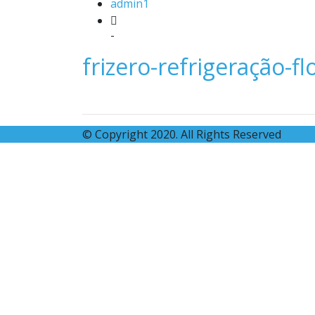
admin1
-
frizero-refrigeração-fl
© Copyright 2020. All Rights Reserved