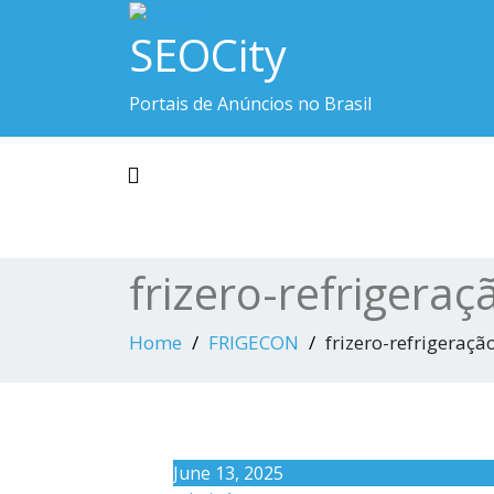
Skip
SEOCity
to
content
Portais de Anúncios no Brasil
Toggle navigation
frizero-refrigeraç
Home
FRIGECON
frizero-refrigeraçã
June 13, 2025