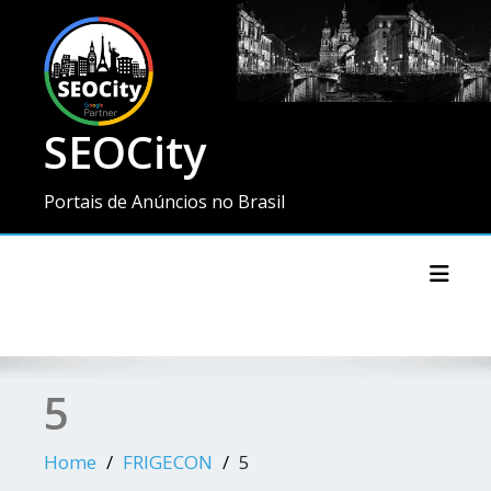
SEOCity
Portais de Anúncios no Brasil
Toggl
5
Home
FRIGECON
5