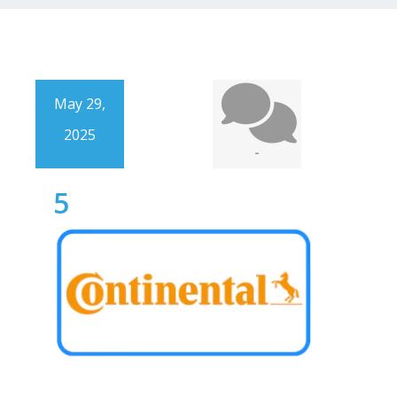
May 29,
2025
-
5