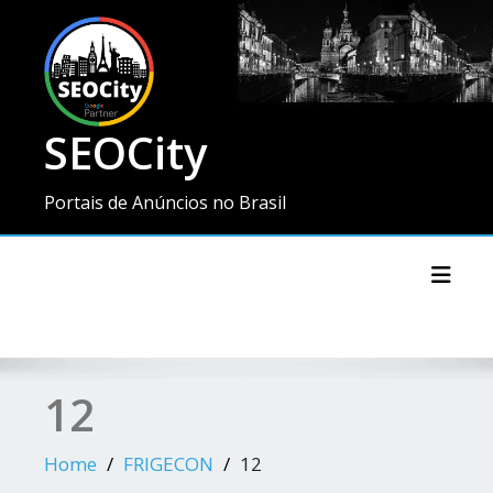
SEOCity
Portais de Anúncios no Brasil
Toggl
12
Home
FRIGECON
12