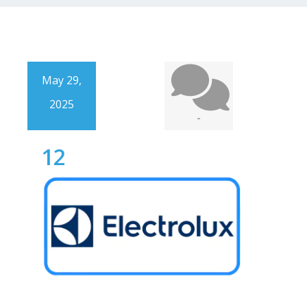
May 29,
2025
-
12