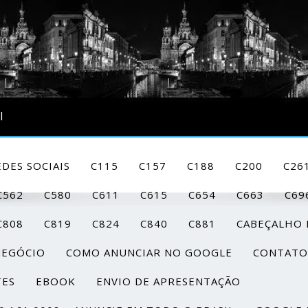
l
DES SOCIAIS
C115
C157
C188
C200
C26
C562
C580
C611
C615
C654
C663
C69
C808
C819
C824
C840
C881
CABEÇALHO 
NEGÓCIO
COMO ANUNCIAR NO GOOGLE
CONTATO
TES
EBOOK
ENVIO DE APRESENTAÇÃO