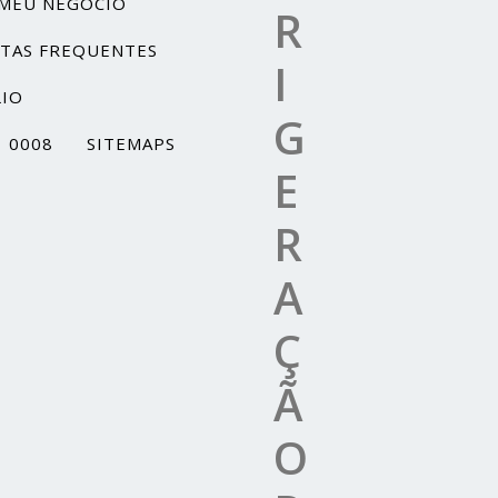
MEU NEGÓCIO
R
TAS FREQUENTES
I
IO
G
1 0008
SITEMAPS
E
R
A
Ç
Ã
O