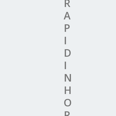
R
A
P
I
D
I
N
H
O
R