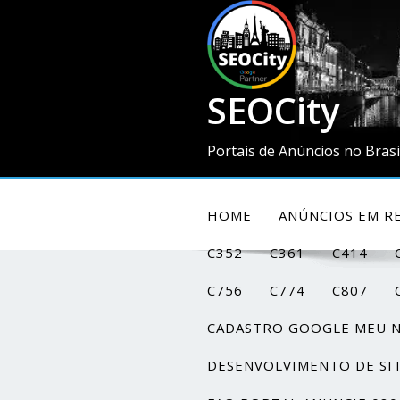
SEOCity
Portais de Anúncios no Brasi
HOME
ANÚNCIOS EM RE
C352
C361
C414
C756
C774
C807
CADASTRO GOOGLE MEU 
DESENVOLVIMENTO DE SI