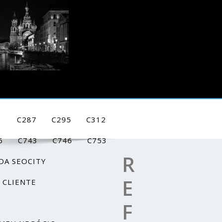
1
C287
C295
C312
6
C743
C746
C753
R
DA SEOCITY
E
 CLIENTE
F