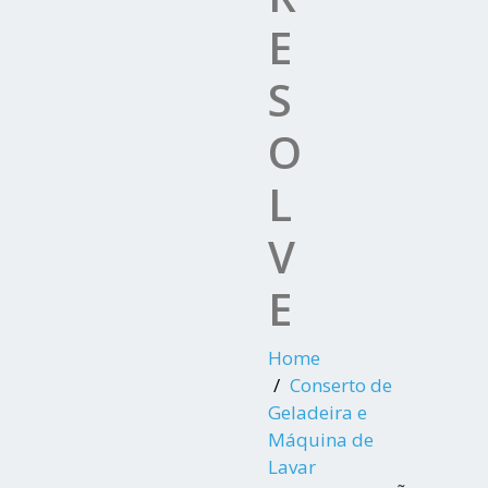
E
S
O
L
V
E
Home
Conserto de
Geladeira e
Máquina de
Lavar