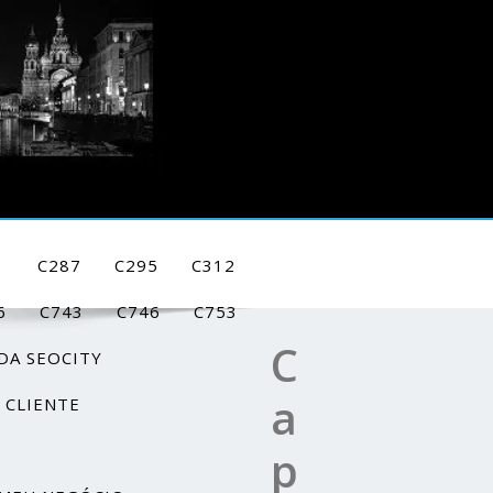
1
C287
C295
C312
6
C743
C746
C753
C
DA SEOCITY
a
 CLIENTE
p