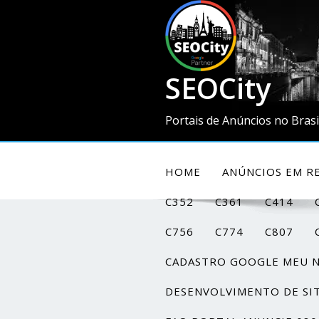
SEOCity
Portais de Anúncios no Brasi
HOME
ANÚNCIOS EM RE
C352
C361
C414
C756
C774
C807
CADASTRO GOOGLE MEU 
DESENVOLVIMENTO DE SI