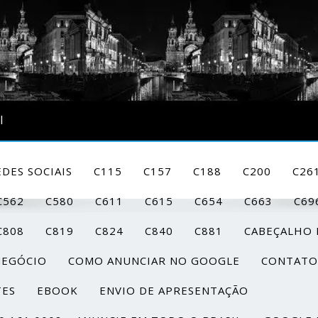
l
DES SOCIAIS
C115
C157
C188
C200
C26
C562
C580
C611
C615
C654
C663
C69
C808
C819
C824
C840
C881
CABEÇALHO 
NEGÓCIO
COMO ANUNCIAR NO GOOGLE
CONTATO
TES
EBOOK
ENVIO DE APRESENTAÇÃO