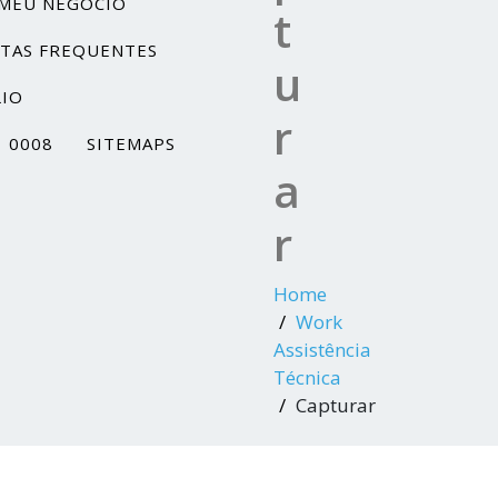
MEU NEGÓCIO
t
TAS FREQUENTES
u
IO
r
1 0008
SITEMAPS
a
r
Home
Work
Assistência
Técnica
Capturar