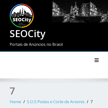
SEOCity
Portais de Anúncios no Brasil
Toggl
7
Home
S.O.S Podas e Corte de Arvores
7