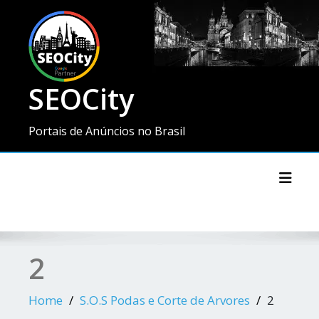
SEOCity
Portais de Anúncios no Brasil
Toggl
2
Home
S.O.S Podas e Corte de Arvores
2