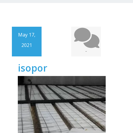
May 17,
2021
-
isopor