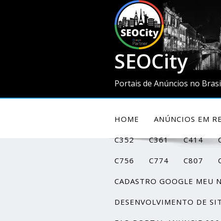
SEOCity
Portais de Anúncios no Brasi
HOME
ANÚNCIOS EM RE
C352
C361
C414
C756
C774
C807
CADASTRO GOOGLE MEU 
DESENVOLVIMENTO DE SI