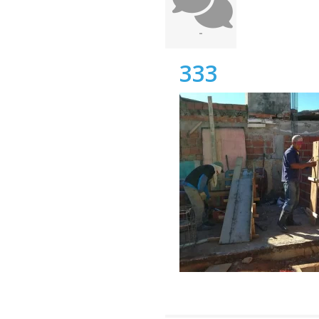
-
333