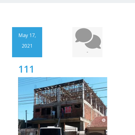
May 17,
2021
-
111