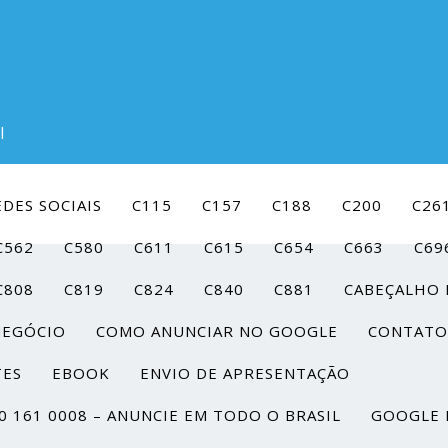
l
DES SOCIAIS
C115
C157
C188
C200
C26
C562
C580
C611
C615
C654
C663
C69
C808
C819
C824
C840
C881
CABEÇALHO 
NEGÓCIO
COMO ANUNCIAR NO GOOGLE
CONTATO
TES
EBOOK
ENVIO DE APRESENTAÇÃO
0 161 0008 – ANUNCIE EM TODO O BRASIL
GOOGLE 