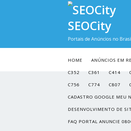
SEOCity
Portais de Anúncios no Brasi
HOME
ANÚNCIOS EM RE
C352
C361
C414
C756
C774
C807
CADASTRO GOOGLE MEU 
DESENVOLVIMENTO DE SI
FAQ PORTAL ANUNCIE 080