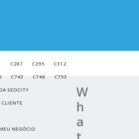
1
C287
C295
C312
6
C743
C746
C753
W
DA SEOCITY
h
 CLIENTE
a
MEU NEGÓCIO
t