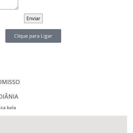
Clique para Ligar
OMISSO
OIÂNIA
sta bela